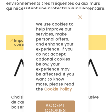
environnements très fréquentés ou aux murs
qui nécessitent une protection supplémentaire.
We use cookies to
Close
Cookie
help improve our
Bar
services, make
personal offers,
Impossible de trouver des produits
and enhance your
correspondants à votre sélection.
experience. If you
do not accept
optional cookies
below, your
experience may
be affected. If you
want to know
more, please read
the
Cookie Policy
Choisissez parmi notre sélection exclusive
de carreaux, parquet, papier peint et
ACCEPT
boiseries de haute qualité.
COOKIES