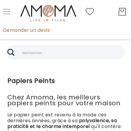
My Quot
Demander un devis
Rechercher
Rechercher
Carreaux
Carrelage
Papiers Peints
Effet
Marbre
Parquet
Chez Amoma, les meilleurs
papiers peints pour votre maison
Papiers
Peints
Le papier peint est revenu à la mode ces
Boiseries
dernières années, grâce à sa
polyvalence, sa
praticité et le charme intemporel
qu'il confère
Brands