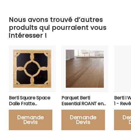
Nous avons trouvé d’autres
produits qui pourraient vous
intéresser !
Berti Square Space
Parquet Berti
Berti I
Dalle Fratte
Essential ROANT en
1 - Rev
Quadrotte Parquet
Chêne Antique
Parquet 
Demande
Demande
De
Devis
Devis