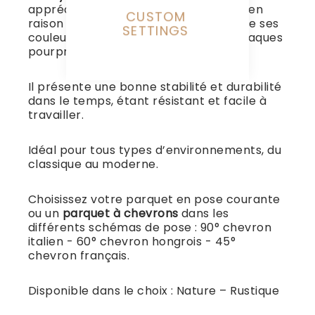
appréciés dans le secteur du meuble en
CUSTOM
raison de l’élégance et de la beauté de ses
SETTINGS
couleurs brun foncé et intenses et opaques
pourpre-noir.
Il présente une bonne stabilité et durabilité
dans le temps, étant résistant et facile à
travailler.
Idéal pour tous types d’environnements, du
classique au moderne.
Choisissez votre parquet en pose courante
ou un
parquet à chevrons
dans les
différents schémas de pose : 90° chevron
italien - 60° chevron hongrois - 45°
chevron français.
Disponible dans le choix : Nature – Rustique