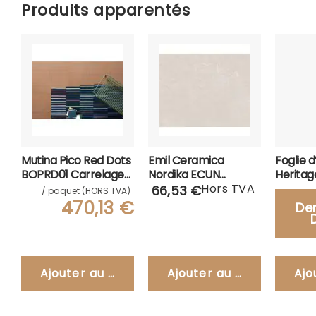
Produits apparentés
Mutina Pico Red Dots
Emil Ceramica
Foglie 
BOPRD01 Carrelage
Nordika ECUN
Heritag
120x120
Carrelage 30x60
Hors TVA
Sorrent
66,53 €
/ paquet (HORS TVA)
470,13 €
De
Ajouter au panier
Ajouter au panier
Ajo