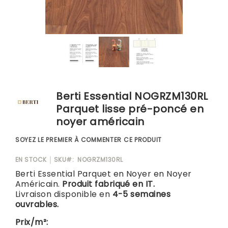
Blog
Skip
to
Berti Essential NOGRZM130RL
the
Parquet lisse pré-poncé en
beginning
noyer américain
of
the
SOYEZ LE PREMIER À COMMENTER CE PRODUIT
images
gallery
EN STOCK
SKU
NOGRZM130RL
Berti Essential Parquet en Noyer en Noyer
Américain.
Produit fabriqué en IT.
Livraison disponible en
4-5 semaines
ouvrables.
Prix/m²: