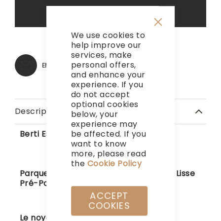
Support de WhatsApp
We use cookies to
Close
Cookie
help improve our
Bar
services, make
personal offers,
EMAIL
and enhance your
experience. If you
do not accept
optional cookies
Description
below, your
experience may
be affected. If you
Berti Essential
want to know
more, please read
the
Cookie Policy
Parquet Essentiel en Noyer Américain Lisse
Pré-Poncé
.
ACCEPT
COOKIES
Le noyer américain
est l’un des plus