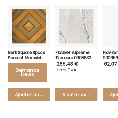
Berti Square Space
Flaviker Supreme
Flavike
Parquet Morosini
Treasure 0008832
000656
Quadrotte
Carrelage 120x280-
30x180
285,43 €
62,07
Lux-Greylac Platine
Demande
Hors TVA
Devis
Ajouter au panier
Ajouter au panier
Ajo