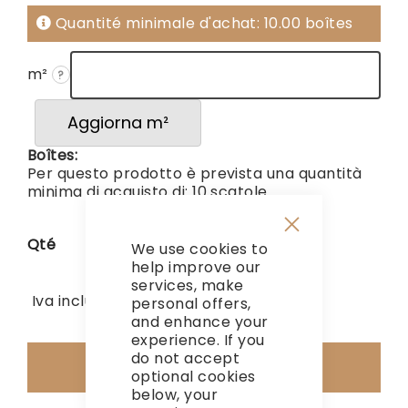
Quantité minimale d'achat: 10.00 boîtes
m²
?
Aggiorna m²
Boîtes:
Per questo prodotto è prevista una quantità
minima di acquisto di: 10 scatole
Qté
We use cookies to
Close
Cookie
help improve our
Bar
services, make
1 491,57 €
Hors TVA
Iva inclusa
personal offers,
and enhance your
experience. If you
do not accept
Ajouter au panier
optional cookies
below, your