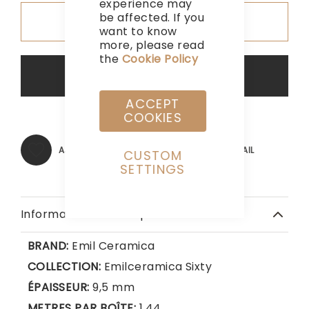
experience may
be affected. If you
Ajouter au devis
want to know
more, please read
the
Cookie Policy
Support de WhatsApp
ACCEPT
COOKIES
AJOUTER À MA LISTE D’ENVIE
EMAIL
CUSTOM
SETTINGS
Informations Techniques
BRAND:
Emil Ceramica
COLLECTION:
Emilceramica Sixty
ÉPAISSEUR:
9,5 mm
METRES PAR BOÎTE:
1,44