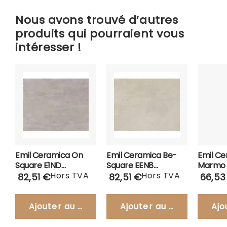
Nous avons trouvé d’autres
produits qui pourraient vous
intéresser !
Emil Ceramica On
Emil Ceramica Be-
Emil Ce
Square E1ND
Square EEN8
Marmo 
Carrelage 60x60
Hors TVA
Carrelage 60x60
Hors TVA
Carrela
82,51 €
82,51 €
66,53
Ajouter au panier
Ajouter au panier
Ajo