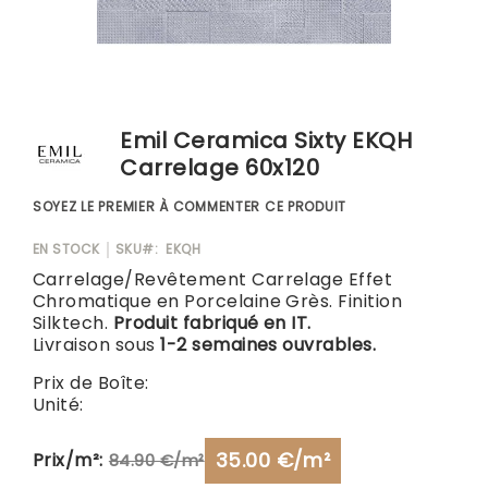
Blog
Skip
to
Emil Ceramica Sixty EKQH
the
Carrelage 60x120
beginning
of
SOYEZ LE PREMIER À COMMENTER CE PRODUIT
the
images
EN STOCK
SKU
EKQH
gallery
Carrelage/Revêtement Carrelage Effet
Chromatique en Porcelaine Grès. Finition
Silktech.
Produit fabriqué en IT.
Livraison sous
1-2 semaines ouvrables.
Prix de Boîte:
Unité:
35.00 €/m²
Prix/m²:
84.90 €/m²