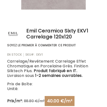
Blog
Skip
to
Emil Ceramica Sixty EKV1
the
Carrelage 120x120
beginning
of
SOYEZ LE PREMIER À COMMENTER CE PRODUIT
the
images
EN STOCK
SKU
EKV1
gallery
Carrelage/Revêtement Carrelage Effet
Chromatique en Porcelaine Grès. Finition
Silktech Plus.
Produit fabriqué en IT.
Livraison sous
1-2 semaines ouvrables.
Prix de Boîte:
Unité:
40.00 €/m²
Prix/m²:
88.80 €/m²