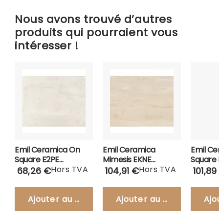
Nous avons trouvé d’autres
produits qui pourraient vous
intéresser !
Emil Ceramica On
Emil Ceramica
Emil Ce
Square E2PE
Mimesis EKNE
Square
Carrelage 60x60
Hors TVA
Carrelage 26,5x160
Hors TVA
Carrel
68,26 €
104,91 €
101,89
Ajouter au panier
Ajouter au panier
Ajo