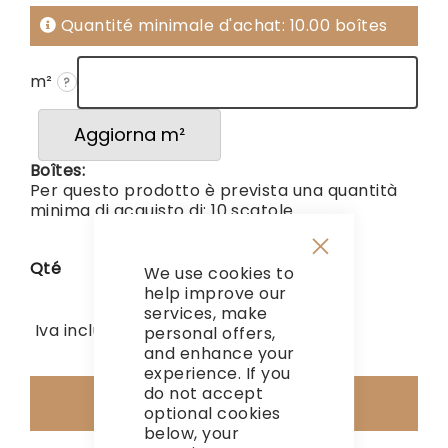
Quantité minimale d'achat: 10.00 boîtes
m²
?
Aggiorna m²
Boîtes:
Per questo prodotto è prevista una quantità
minima di acquisto di: 10 scatole
Qté
We use cookies to
Close
Cookie
help improve our
Bar
services, make
1 560,01 €
Hors TVA
Iva inclusa
personal offers,
and enhance your
experience. If you
do not accept
Ajouter au panier
optional cookies
below, your