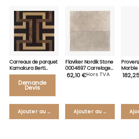
Carreaux de parquet
Flaviker Nordik Stone
Provenz
Kamakura Berti
0004897 Carrelage
Marble 
Square Space
60x60-Sable
Hors TVA
Carrel
62,10 €
182,2
Demande
Devis
Ajouter au panier
Ajouter au panier
Ajo