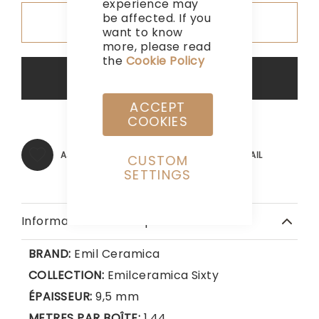
experience may
be affected. If you
Ajouter au devis
want to know
more, please read
the
Cookie Policy
Support de WhatsApp
ACCEPT
COOKIES
AJOUTER À MA LISTE D’ENVIE
EMAIL
CUSTOM
SETTINGS
Informations Techniques
BRAND:
Emil Ceramica
COLLECTION:
Emilceramica Sixty
ÉPAISSEUR:
9,5 mm
METRES PAR BOÎTE:
1,44