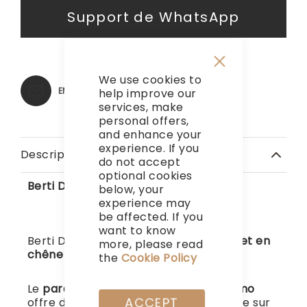
Support de WhatsApp
We use cookies to
Close
Cookie
EMAIL
help improve our
Bar
services, make
personal offers,
and enhance your
experience. If you
Description
do not accept
optional cookies
Berti Diesel Living
below, your
experience may
be affected. If you
want to know
Berti Diesel Living Wood Camo :
Parquet en
more, please read
chêne brossé et verni
.
the
Cookie Policy
Le
parquet en chêne foncé Wood Camo
ACCEPT
offre des nuances de style camouflage
sur