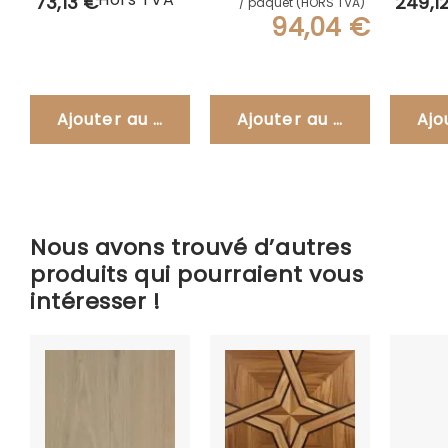
73,13 €
249,1
/ paquet (HORS TVA)
Naturel
94,04 €
Ajouter au panier
Ajouter au panier
Ajo
Nous avons trouvé d’autres
produits qui pourraient vous
intéresser !