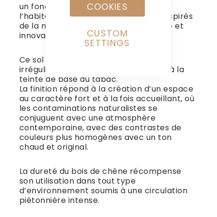
COOKIES
un fond marron intense qui rappelle
l’habitat forestier, avec des détails inspirés
de la nature et une ambiance raffinée et
CUSTOM
innovante.
SETTINGS
Ce sol sombre ajoute les nuances
irrégulières et précises d’une écorce à la
teinte de base du tabac.
La finition répond à la création d’un espace
au caractère fort et à la fois accueillant, où
les contaminations naturalistes se
conjuguent avec une atmosphère
contemporaine, avec des contrastes de
couleurs plus homogènes avec un ton
chaud et original.
La dureté du bois de chêne récompense
son utilisation dans tout type
d’environnement soumis à une circulation
piétonnière intense.