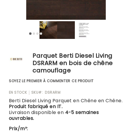
Blog
Skip
Parquet Berti Diesel Living
to
the
DSRARM en bois de chêne
beginning
camouflage
of
the
SOYEZ LE PREMIER À COMMENTER CE PRODUIT
images
gallery
EN STOCK
SKU
DSRARM
Berti Diesel Living Parquet en Chêne en Chêne.
Produit fabriqué en IT.
Livraison disponible en
4-5 semaines
ouvrables.
Prix/m²: