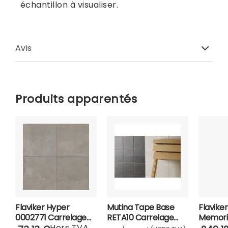
échantillon à visualiser.
Avis
Produits apparentés
Flaviker Hyper
Mutina Tape Base
Flavike
0002771 Carrelage
RETA10 Carrelage
Memorie
60x120-Gris
Hors TVA
20,5x20,5
Carrela