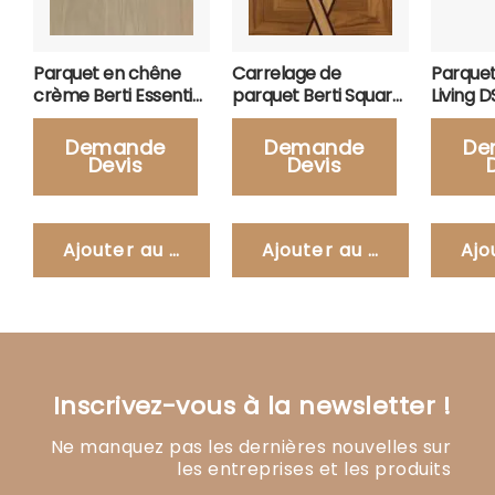
Parquet en chêne
Carrelage de
Parquet 
crème Berti Essential
parquet Berti Square
Living 
ROCRM
Space Kiev
Bkleac
Demande
Demande
De
Devis
Devis
Ajouter au panier
Ajouter au panier
Ajo
Inscrivez-vous à la newsletter !
Ne manquez pas les dernières nouvelles sur
les entreprises et les produits